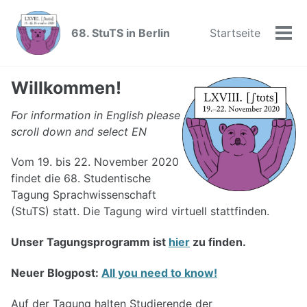
Skip
Skip
Skip
to
to
to
68. StuTS in Berlin
Startseite
Skip
Tog
primary
content
footer
links
men
navigation
Willkommen!
For information in English please
scroll down and select EN
Vom 19. bis 22. November 2020
findet die 68. Studentische
Tagung Sprachwissenschaft
(StuTS) statt. Die Tagung wird virtuell stattfinden.
Unser Tagungsprogramm ist
hier
zu finden.
Neuer Blogpost:
All you need to know!
Auf der Tagung halten Studierende der